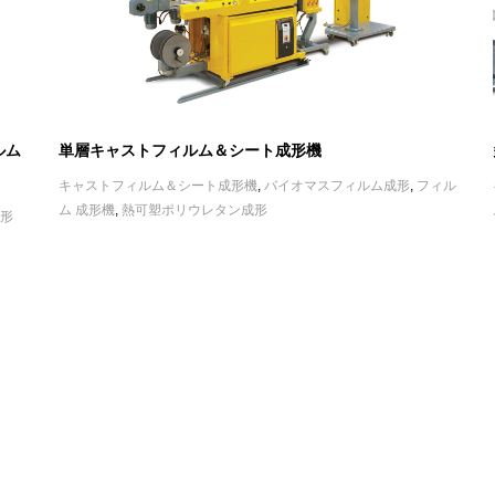
ルム
単層キャストフィルム＆シート成形機
キャストフィルム＆シート成形機
,
バイオマスフィルム成形
,
フィル
ム 成形機
,
熱可塑ポリウレタン成形
成形