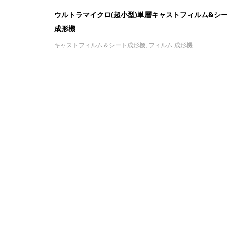
ウルトラマイクロ(超小型)単層キャストフィルム&シ
成形機
キャストフィルム＆シート成形機
,
フィルム 成形機
フィルム 成形機