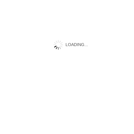
ペレタイザー
押出機
LOADING...
ポリマー評価装置
ポリ
押出