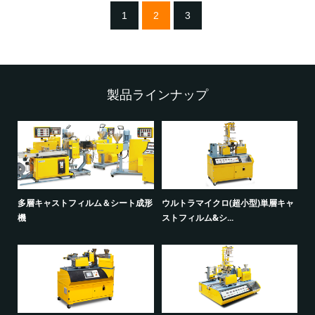
1
2
3
製品ラインナップ
ン
多層キャストフィルム＆シート成形
ウルトラマイクロ(超小型)単層キャ
機
ストフィルム&シ...
液
機 