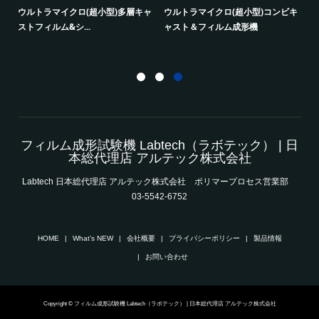
成形
ウルトラマイクロ(超小型)多層キャ
ウルトラマイクロ(超小型)コンビキ
ストフィルム&シ...
ャスト＆フィルム成形機
ミ
成
フィルム成形試験機 Labtech（ラボテック） | 日
本総代理店 アルテック株式会社
Labtech 日本総代理店 アルテック株式会社 ポリマープロセス営業部
03-5542-6752
HOME
What’s NEW
会社概要
プライバシーポリシー
製品情報
お問い合わせ
Copyright © フィルム成形試験機 Labtech（ラボテック） | 日本総代理店 アルテック株式会社