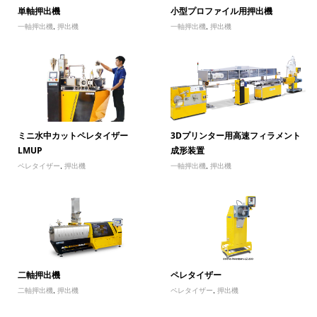
単軸押出機
小型プロファイル用押出機
一軸押出機
,
押出機
一軸押出機
,
押出機
ミニ水中カットペレタイザー
3Dプリンター用高速フィラメント
LMUP
成形装置
ペレタイザー
,
押出機
一軸押出機
,
押出機
二軸押出機
ペレタイザー
二軸押出機
,
押出機
ペレタイザー
,
押出機