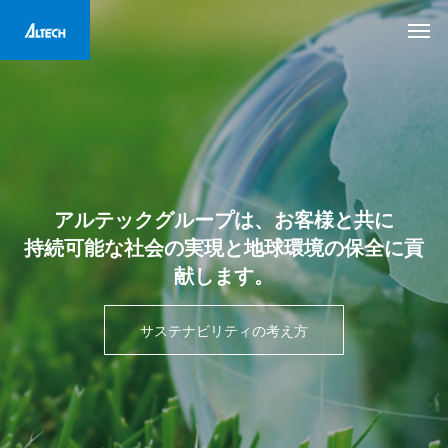
ア
ル
テ
ッ
ク
グ
ル
ー
プ
は
、
お
客
様
と
共
に
持
続
可
能
な
社
会
の
実
現
と
地
球
環
境
の
保
全
に
貢
献
し
ま
す
。
サステナビリティの考え方