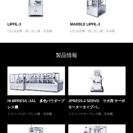
LIPFIL-3
MARBLE LIPFIL-3
口紅成形機・押し出し機・充填機
口紅成形機・押し出し機・充填機
製品情報
ボモ
HI MPRESS -3AL 多色パウダープ
JPRESS-2 SERVO ラボ用 サーボ
P
レス機
モータータイプパ...
自
ドライパウダープレス機・充填機
ドライパウダープレス機・充填機
ド