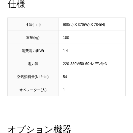
仕様
寸法(mm)
600(L) X 370(W) X 784(H)
重量(kg)
100
消費電力(KW)
1.4
電力源
220-380V/50-60Hz /三相+N
空気消費量(NL/min)
54
オペレーター(人)
1
オプション機器