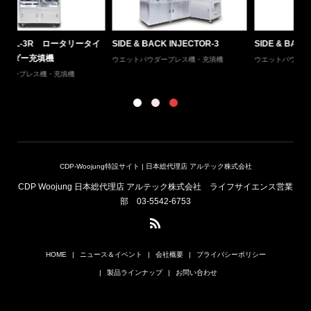
イ
SIDE & BACK INJECTOR-3
SIDE & BACK INJECTOR-A
H
ョ
ウエットパウダープレス機・充填機
ウエットパウダープレス機・充填機
ド
CDP-Woojung特設サイト | 日本総代理店 アルテック株式会社
CDP Woojung 日本総代理店 アルテック株式会社 ライフサイエンス営業
部 03-5542-6753
HOME
ニュース＆イベント
会社概要
プライバシーポリシー
製品ラインナップ
お問い合わせ