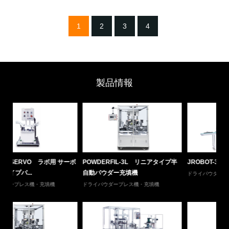
1
2
3
4
製品情報
ーボ
POWDERFIL-3L リニアタイプ半
JROBOT-3AL
Z
自動パウダー充填機
ダ
ドライパウダープレス機・充填機
ドライパウダープレス機・充填機
ド