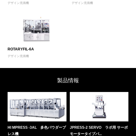
デザイン充填機
デザイン充填機
ROTARYFIL-6A
デザイン充填機
製品情報
ボモ
HI MPRESS -3AL 多色パウダープ
JPRESS-2 SERVO ラボ用 サーボ
P
レス機
モータータイプパ...
自