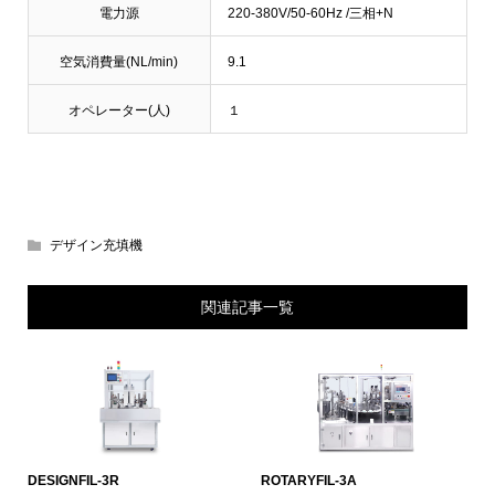
電力源
220-380V/50-60Hz /三相+N
空気消費量(NL/min)
9.1
オペレーター(人)
１
デザイン充填機
関連記事一覧
DESIGNFIL-3R
ROTARYFIL-3A