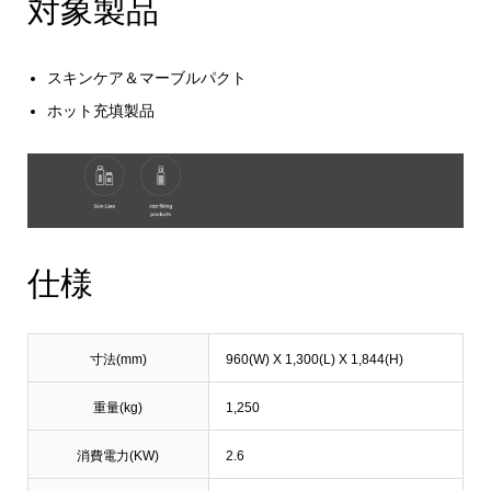
対象製品
スキンケア＆マーブルパクト
ホット充填製品
仕様
寸法(mm)
960(W) X 1,300(L) X 1,844(H)
重量(kg)
1,250
消費電力(KW)
2.6