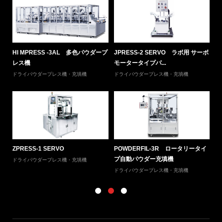
ボモ
HI MPRESS -3AL 多色パウダープ
JPRESS-2 SERVO ラボ用 サーボ
P
レス機
モータータイプパ...
自
ドライパウダープレス機・充填機
ドライパウダープレス機・充填機
ド
ョン
ZPRESS-1 SERVO
POWDERFIL-3R ロータリータイ
SI
プ自動パウダー充填機
ドライパウダープレス機・充填機
ウ
ドライパウダープレス機・充填機