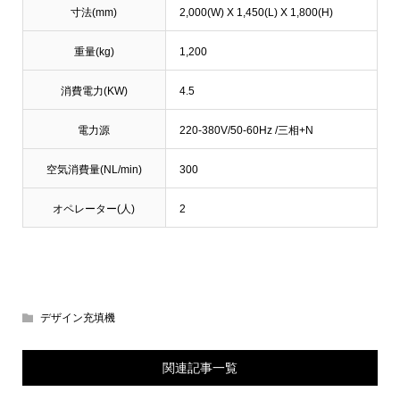
寸法(mm)
2,000(W) X 1,450(L) X 1,800(H)
重量(kg)
1,200
消費電力(KW)
4.5
電力源
220-380V/50-60Hz /三相+N
空気消費量(NL/min)
300
オペレーター(人)
2
デザイン充填機
関連記事一覧