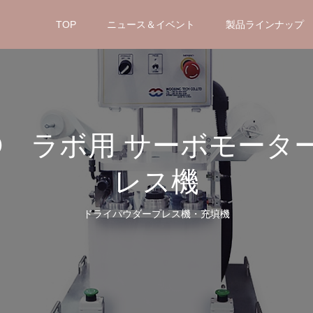
TOP
ニュース＆イベント
製品ラインナップ
ERVO ラボ用 サーボモ
レス機
ドライパウダープレス機・充填機