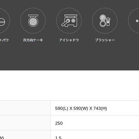
590(L) X 590(W) X 743(H)
250
W)
1.5