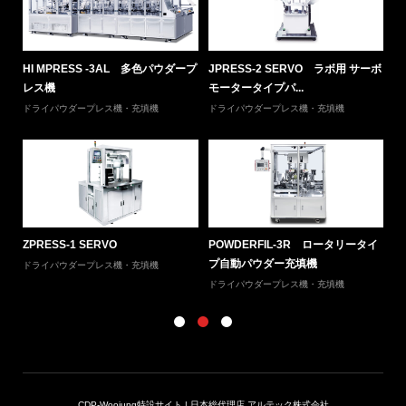
ボモ
HI MPRESS -3AL 多色パウダープ
JPRESS-2 SERVO ラボ用 サーボ
P
レス機
モータータイプパ...
自
ドライパウダープレス機・充填機
ドライパウダープレス機・充填機
ド
ョン
ZPRESS-1 SERVO
POWDERFIL-3R ロータリータイ
SI
プ自動パウダー充填機
ドライパウダープレス機・充填機
ウ
ドライパウダープレス機・充填機
CDP-Woojung特設サイト | 日本総代理店 アルテック株式会社