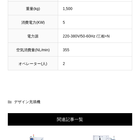
重量(kg)
1,500
消費電力(KW)
5
電力源
220-380V/50-60Hz /三相+N
空気消費量(NL/min)
355
オペレーター(人)
2
デザイン充填機
関連記事一覧