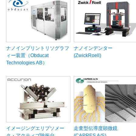
ナノインプリントリソグラフ
ナノインデンター
ィー装置（Obducat
(ZwickRoell)
Technologies AB）
イメージングエリプソメー
走査型伝導度顕微鏡
タ・アクティブ除振台
(CAPRES A/S)