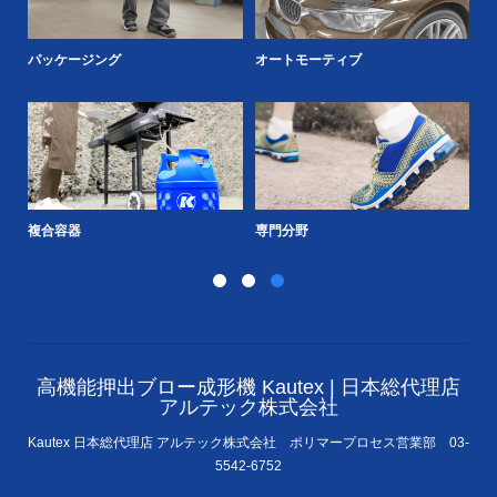
パッケージング
オートモーティブ
K
複合容器
専門分野
S
高機能押出ブロー成形機 Kautex | 日本総代理店
アルテック株式会社
Kautex 日本総代理店 アルテック株式会社 ポリマープロセス営業部 03-
5542-6752