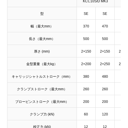
KCC10S/D MK3
KCC
型
SE
SE
SE
幅（最大mm）
370
470
660
長さ（最大mm）
500
500
500
厚さ (mm)
2×150
2×150
2×15
金型重量（最大kg）
2×200
2×250
2×30
キャリッジシャトルストローク（mm）
380
480
670
クランプストローク（最大mm）
260
260
260
ブローピンストローク（最大mm）
200
200
200
クランプ力 (kN)
60
120
200
校正力 (kN)
12
12
18