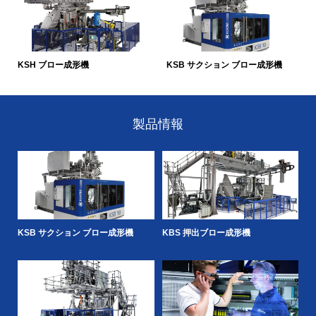
KSH ブロー成形機
KSB サクション ブロー成形機
製品情報
機
パッケージング
オートモーティブ