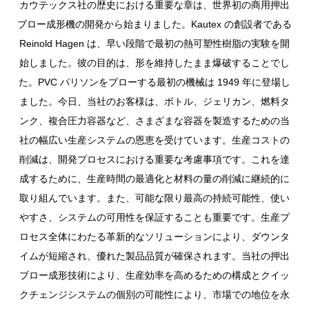
カウテックス社の歴史における重要な章は、世界初の商用押出
ブロー成形機の開発から始まりました。Kautex の創設者である
Reinold Hagen は、早い段階で最初の熱可塑性樹脂の実験を開
始しました。彼の目的は、形を維持したまま爆破することでし
た。PVC パリソンをブローする最初の機械は 1949 年に登場し
ました。今日、当社のお客様は、ボトル、ジェリカン、燃料タ
ンク、複合圧力容器など、さまざまな容器を製造するための当
社の幅広い生産システムの恩恵を受けています。生産コストの
削減は、開発プロセスにおける重要な考慮事項です。これを達
成するために、生産時間の最適化と材料の量の削減に継続的に
取り組んでいます。また、可能な限り最高の持続可能性、使い
やすさ、システムの可用性を保証することも重要です。生産プ
ロセス全体にわたる革新的なソリューションにより、ダウンタ
イムが短縮され、優れた製品品質が確保されます。当社の押出
ブロー成形技術により、生産効率を高めるための構成とクイッ
クチェンジシステムの個別の可能性により、市場での地位を永