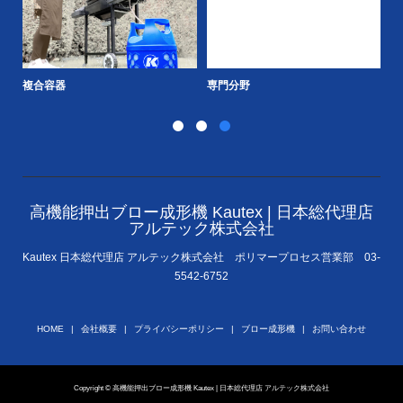
複合容器
専門分野
S
高機能押出ブロー成形機 Kautex | 日本総代理店
アルテック株式会社
Kautex 日本総代理店 アルテック株式会社 ポリマープロセス営業部 03-
5542-6752
HOME
会社概要
プライバシーポリシー
ブロー成形機
お問い合わせ
Copyright © 高機能押出ブロー成形機 Kautex | 日本総代理店 アルテック株式会社