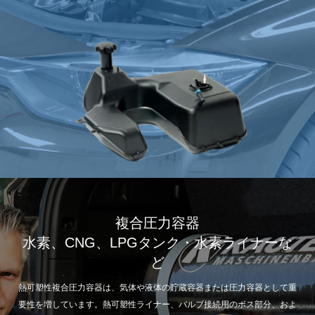
複合圧力容器
水素、CNG、LPGタンク・水素ライナーな
ど
熱可塑性複合圧力容器は、気体や液体の貯蔵容器または圧力容器として重
要性を増しています。熱可塑性ライナー、バルブ接続用のボス部分、およ