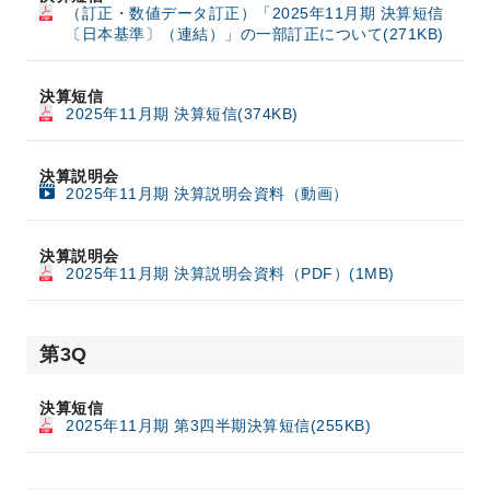
（訂正・数値データ訂正）「2025年11月期 決算短信
〔日本基準〕（連結）」の一部訂正について(271KB)
決算短信
2025年11月期 決算短信(374KB)
決算説明会
2025年11月期 決算説明会資料（動画）
決算説明会
2025年11月期 決算説明会資料（PDF）(1MB)
第3Q
決算短信
2025年11月期 第3四半期決算短信(255KB)