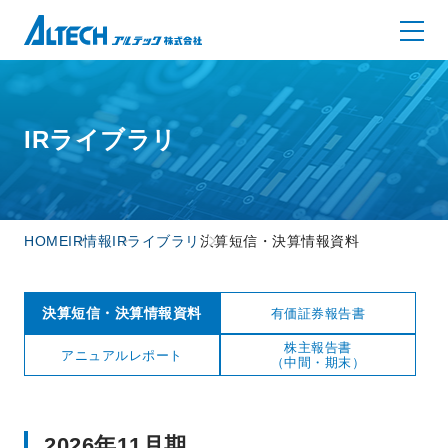
IRライブラリ
HOME
IR情報
IRライブラリ
決算短信・決算情報資料
決算短信・決算情報資料
有価証券報告書
株主報告書
アニュアルレポート
（中間・期末）
2026年11月期