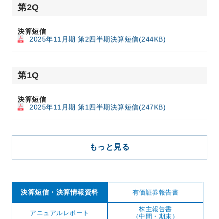
第2Q
決算短信
2025年11月期 第2四半期決算短信(244KB)
第1Q
決算短信
2025年11月期 第1四半期決算短信(247KB)
もっと見る
決算短信・決算情報資料
有価証券報告書
株主報告書
アニュアルレポート
（中間・期末）