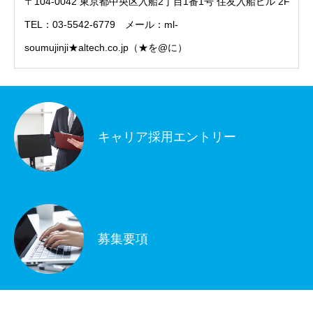
〒104-0042 東京都中央区入船2丁目1番1号 住友入船ビル 2F
TEL：03-5542-6779 メール：ml-
soumujinji★altech.co.jp（★を@に）
キャリア採用エントリー
募集要項