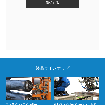
製品ラインナップ
ンド
フィラメントワインダー
自動ファイバープレースメント装
フ