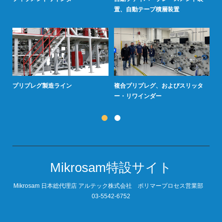
置、自動テープ積層装置
プリプレグ製造ライン
複合プリプレグ、およびスリッタ
複
ー・リワインダー
Mikrosam特設サイト
Mikrosam 日本総代理店 アルテック株式会社 ポリマープロセス営業部
03-5542-6752