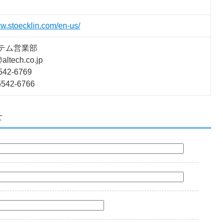
ww.stoecklin.com/en-us/
テム営業部
altech.co.jp
5542-6769
-5542-6766
せ