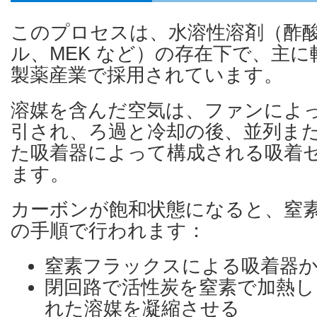
このプロセスは、水溶性溶剤（酢
ル、MEK など）の存在下で、主
製薬産業で採用されています。
溶媒を含んだ空気は、ファンによ
引され、ろ過と冷却の後、並列ま
た吸着器によって構成される吸着
ます。
カーボンが飽和状態になると、窒
の手順で行われます：
窒素フラックスによる吸着器
閉回路で活性炭を窒素で加熱し
れた溶媒を凝縮させる