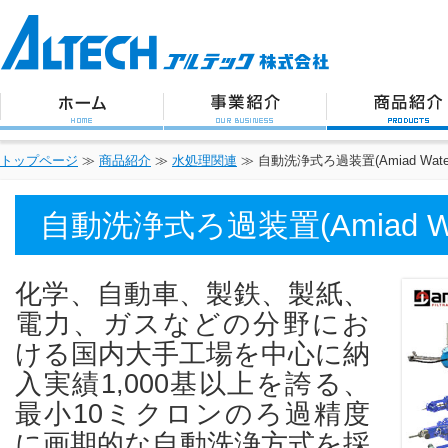
アルテック株式会社
トップページ
事業紹介
商品紹介
トップページ
≫
商品紹介
≫
水処理関連
≫
自動洗浄式ろ過装置(Amiad Water 
自動洗浄式ろ過装置(Amiad Wate
化学、自動車、製鉄、製紙、
電力、ガスなどの分野にお
ける国内大手工場を中心に納
入実績1,000基以上を誇る、
最小10ミクロンのろ過精度
に画期的な自動洗浄方式を採