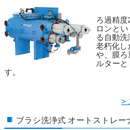
ろ過精度
ロンとい
る自動洗
老朽化し
や、膜ろ
ルターと
す。
>
ブラシ洗浄式 オートストレー