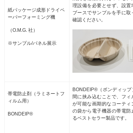
理設備を必要とせず、設置
紙パッケージ成形ドライペ
ブースでサンプルを手に取
ーパーフォーミング機
確認ください。
（O.M.G. 社）
※サンプル/パネル展示
BONDEIP®（ボンディ
帯電防止剤（ラミネートフ
間に挟み込むことで、フィ
ィルム用）
が可能な画期的なコーティ
の袋から電子機器の帯電防
BONDEIP®
るベストセラー製品です。