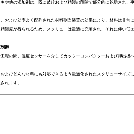
ンキや他の添加剤は、既に破砕および精製の段階で部分的に乾燥され、
法、および効率よく配列された材料割当装置の効果により、材料は非常
い精製度が得られるため、スクリューは最適に充填され、それに伴い低
度制御
断工程の間、温度センサーを介してカッターコンパクターおよび押出機
、およびどんな材料にも対応できるよう最適化されたスクリューサイズ
証されます。