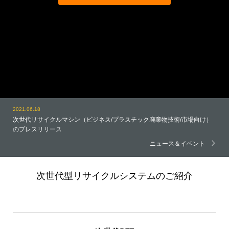
2021.06.18
次世代リサイクルマシン（ビジネス/プラスチック廃棄物技術/市場向け）
2021.03.26
のプレスリリース
Woodlyは製品のリサイクルの可能性を証明
ニュース＆イベント
次世代型リサイクルシステムのご紹介