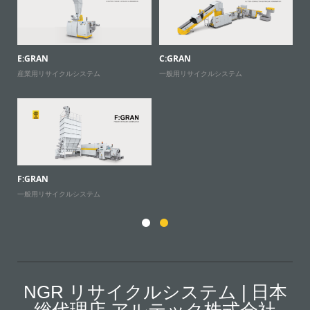
E:GRAN
C:GRAN
P:
産業用リサイクルシステム
一般用リサイクルシステム
P
F:GRAN
X
一般用リサイクルシステム
産
NGR リサイクルシステム | 日本
総代理店 アルテック株式会社