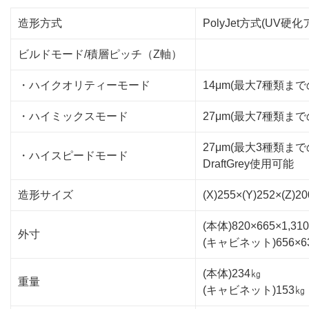
造形方式
PolyJet方式(UV
ビルドモード/積層ピッチ（Z軸）
・ハイクオリティーモード
14μm(最大7種類ま
・ハイミックスモード
27μm(最大7種類ま
27μm(最大3種類ま
・ハイスピードモード
DraftGrey使用可能
造形サイズ
(X)255×(Y)252×(Z)2
(本体)820×665×1,31
外寸
(キャビネット)656×63
(本体)234㎏
重量
(キャビネット)153㎏