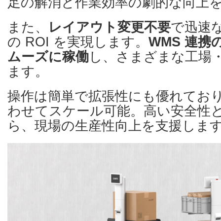
足の解消と作業効率の劇的な向上
また、
レイアウト変更不要
で迅速
の ROI を実現します。
WMS 連
ムーズに稼働
し、さまざまな工場
ます。
操作は簡単で拡張性にも優れてお
わせてスケール可能。高い安全性
ら、現場の生産性向上を支援しま