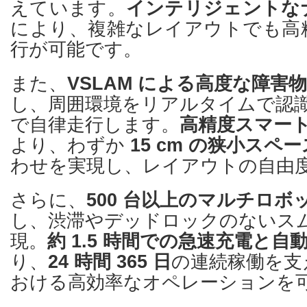
えています。
インテリジェントな
により、複雑なレイアウトでも高
行が可能です。
また、
VSLAM による高度な障害
し、周囲環境をリアルタイムで認
で自律走行します。
高精度スマー
より、わずか
15 cm の狭小スペー
わせを実現し、レイアウトの自由
さらに、
500 台以上のマルチロボ
し、渋滞やデッドロックのないス
現。
約 1.5 時間での急速充電と
り、
24 時間 365 日
の連続稼働を支
おける高効率なオペレーションを