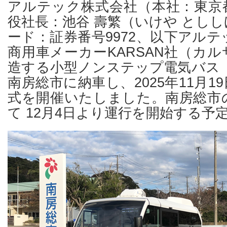
アルテック株式会社（本社：東京
役社長：池谷 壽繁（いけや とし
ード：証券番号9972、以下アル
商用車メーカーKARSAN社（カ
造する小型ノンステップ電気バス「e
南房総市に納車し、2025年11月
式を開催いたしました。南房総市
て 12月4日より運行を開始する予