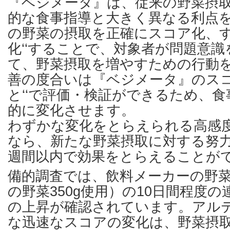
『ベジメータ』は、従来の野菜摂
的な食事指導と大きく異なる利点
の野菜の摂取を正確にスコア化、す
化‘‘することで、対象者が問題意
て、野菜摂取を増やすための行動
善の度合いは『ベジメータ』のスコ
と‘‘で評価・検証ができるため、
的に変化させます。
わずかな変化をとらえられる高感
なら、新たな野菜摂取に対する努力
週間以内で効果をとらえることが
備的調査では、飲料メーカーの野
の野菜350g使用）の10日間程度
の上昇が確認されています。アル
な迅速なスコアの変化は、野菜摂