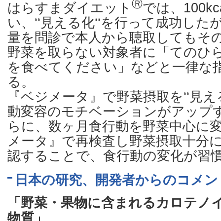
Ⓡ
はらすまダイエット
では、100k
い、‘‘見える化‘‘を行って成功し
量を問診で本人から聴取してもそ
野菜を取らない対象者に「てのひ
を食べてください」などと一律な
る。
『ベジメータ』で野菜摂取を‘‘見え
動変容のモチベーションがアップ
らに、数ヶ月食行動を野菜中心に
メータ』で再検査し野菜摂取十分
認することで、食行動の変化が習
日本の研究、開発者からのコメン
「野菜・果物に含まれるカロテノ
物質」