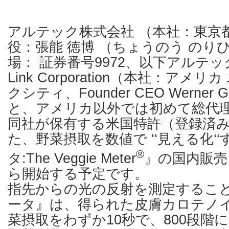
アルテック株式会社 （本社：東京
役：張能 徳博 （ちょうのう のり
場： 証券番号9972、以下アルテック）
Link Corporation（本社：ア
クシティ、Founder CEO Werner G
と、アメリカ以外では初めて総代
同社が保有する米国特許（登録済
た、野菜摂取を数値で ‘‘見える化‘
®
タ:The Veggie Meter
』の国内販売
ら開始する予定です。
指先からの光の反射を測定するこ
ータ』は、得られた皮膚カロテノ
菜摂取をわずか10秒で、800段階