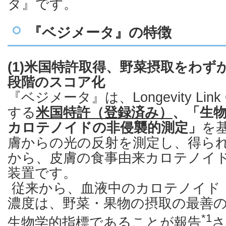
タ』です。
『ベジメータ』の特徴
(1)米国特許取得、野菜摂取をわずか
段階のスコア化
『ベジメータ』は、Longevity Link C
する
米国
特許（登録済み）
、「生
カロテノイドの非侵襲的測定」
を
膚からの光の反射を測定し、得ら
から、皮膚の食事由来カロテノイ
装置です。
従来から、血液中のカロテノイド
濃度は、野菜・果物の摂取の最善
*1
生物学的指標であることが報告
さ