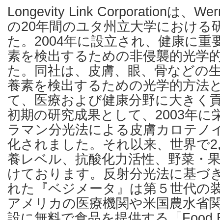
Longevity Link Corporationは、We
の20年間のユタ州立大学における
た。2004年に設立され、健康に
素を検出するための非侵襲的光学
た。同社は、皮膚、眼、骨などの
養素を検出するための光学的方法
て、医療および健康分野に大きく
初期の研究成果として、2003年に
ラマン分光法による皮膚カロテノ
化されました。それ以来、世界で2,
養レベル、抗酸化力活性、野菜・
けております。反射分光法に基づき
れた『ベジメータ』は第５世代の
アメリカの医療機関や米国農水省
設に無料で食品を提供する「Food B